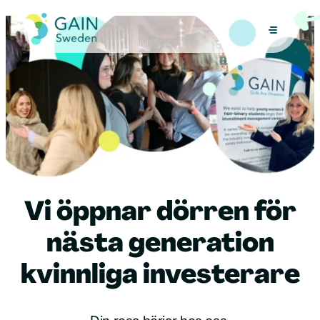
Gå
direkt
till
innehållet
Vi öppnar dörren för
nästa generation
kvinnliga investerare