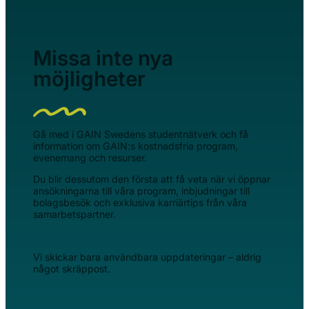
Missa inte nya
möjligheter
Gå med i GAIN Swedens studentnätverk och få
information om GAIN:s kostnadsfria program,
evenemang och resurser.
Du blir dessutom den första att få veta när vi öppnar
ansökningarna till våra program, inbjudningar till
bolagsbesök och exklusiva karriärtips från våra
samarbetspartner.
Vi skickar bara användbara uppdateringar – aldrig
något skräppost.