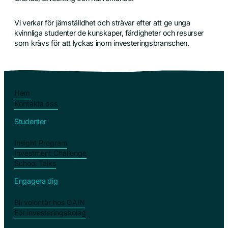
Vi verkar för jämställdhet och strävar efter att ge unga
kvinnliga studenter de kunskaper, färdigheter och resurser
som krävs för att lyckas inom investeringsbranschen.
Hem
Kontakta oss
Studenter
Insight Program
Investment Challenge
School Talks
Engagera dig
Bli volontär hos GAIN
För investeringsbolag