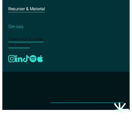
Resurser & Material
Om oss
Team och styrelse
Vår historia
Copyright 2026 © GAIN Sweden är en registrerad ideell
organisation i Sverige (org.nr 802482-6284)
Integritetspolicy
Allmänna villkor
Cookies