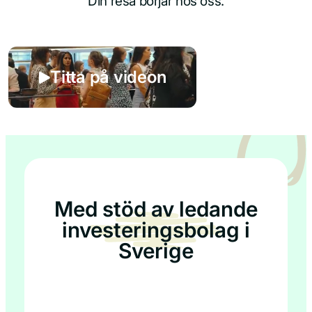
Din resa börjar hos oss.
Titta på videon
Med stöd av ledande
investeringsbolag i
Sverige